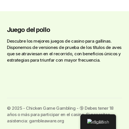
Juego del pollo
Descubre los mejores juegos de casino para gallinas.
Disponemos de versiones de prueba de los títulos de aves
que se atraviesan en el recorrido, con beneficios únicos y
estrategias para triunfar con mayor frecuencia.
©️ 2025 - Chicken Game Gambling - 🔞 Debes tener 18
años o más para participar en el casino. Si necesitas
asistencia: gambleaware.org
Spanish