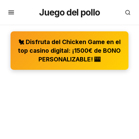
Juego del pollo
🐔 Disfruta del Chicken Game en el
top casino digital: ¡1500€ de BONO
PERSONALIZABLE! 🎰