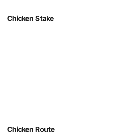
Chicken Stake
Chicken Route